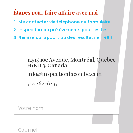
Étapes pour faire affaire avec moi
Me contacter via téléphone ou formulaire
Inspection ou prélèvements pour les tests
Remise du rapport ou des résultats en 48 h
12515 16e Avenue, Montréal, Quebec
H1E1T3, Canada
info@inspectionlacombe.com

514 262-6235

N
o
m
C
o